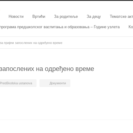
Новости
Вртићи
За родитеље
За децу
Тематске ак
програма предшколског васпитања и образовања – Године узлета
Ко
за пријем запослених на одређено време
 запослених на одређено време
Predškolska ustanova
Документи