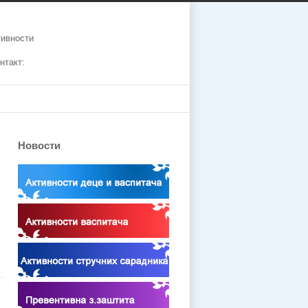
тивности
нтакт:
Новости