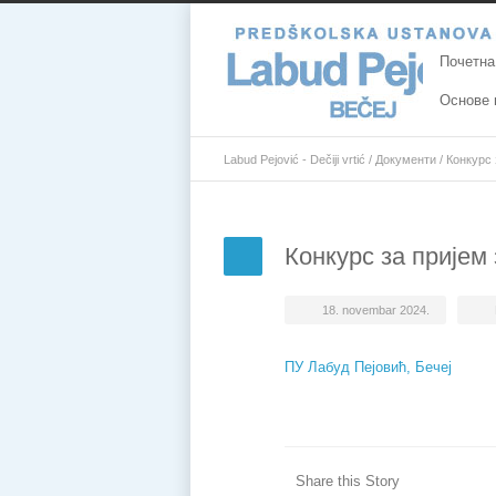
Почетна
Основе 
Labud Pejović - Dečiji vrtić
/
Документи
/
Конкурс 
Конкурс за пријем
18. novembar 2024.
ПУ Лабуд Пејовић, Бечеј
Share this Story