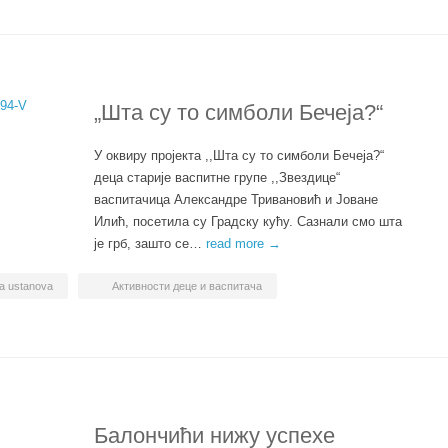
„Шта су то симболи Бечеја?“
У оквиру пројекта ,,Шта су то симболи Бечеја?“
деца старије васпитне групе ,,Звездице“
васпитачица Александре Тривановић и Јоване
Илић, посетила су Градску кућу. Сазнали смо шта
је грб, зашто се…
read more →
a ustanova
Активности деце и васпитача
Балончићи нижу успехе