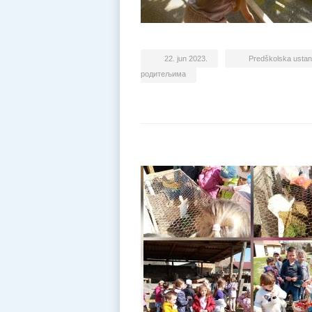
22. jun 2023.
Predškolska usta
родитељима