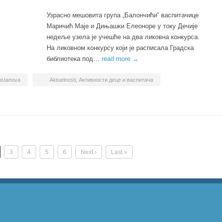
Узрасно мешовита група „Балончићи“ васпитачице
Маричић Маје и Дињашки Елеоноре у току Дечије
недеље узела је учешће на два ликовна конкурса.
На ликовном конкурсу који је расписала Градска
библиотека под…
read more →
ustanova
Aktuelnosti
,
Активности деце и васпитача
3
4
5
6
Next ›
Last »