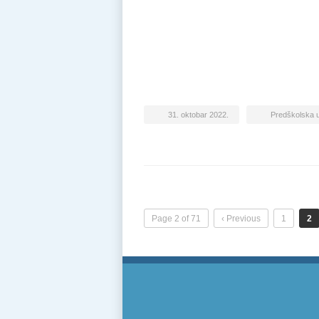
31. oktobar 2022.
Predškolska 
Page 2 of 71
‹ Previous
1
2