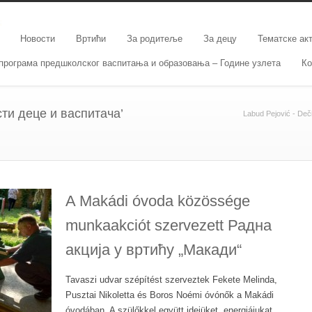
Новости
Вртићи
За родитеље
За децу
Тематске ак
програма предшколског васпитања и образовања – Године узлета
Ко
сти деце и васпитача’
Labud Pejović - Dečij
A Makádi óvoda közössége
munkaakciót szervezett Радна
акција у вртићу „Макади“
Tavaszi udvar szépítést szerveztek Fekete Melinda,
Pusztai Nikoletta és Boros Noémi óvónők a Makádi
óvodában. A szülőkkel együtt idejüket, energiájukat