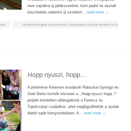
nem sajnálva új játékszereket, kerti padot és asztalt
készítettek,valamint új színeket…
read more →
nova
Активности деце и васпитача
,
Радионице и остале актвности са
Hopp nyuszi, hopp…
A péterrévei Kelemen óvodások Rabockai Gyöngyi és
Goór Berta óvónők közösen a ,,Hopp,nyuszi hopp..!“
projekt keretében ellátogattunk a Ferencz és
Topolcsányi családhoz ,ahol megfigyelhettük a nyulak
életét saját környezetükben. A…
read more →