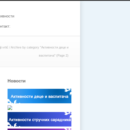
тивности
нтакт:
i vrtić
/
Archive by category "Активности деце и
васпитача"
(Page 2)
Новости