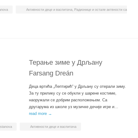
anova
Активности деце и васпитача
,
Радионице и остале актвности са
Терање зиме у Дрљану
Farsang Dreán
Деца вртића „Лептирић“ у Дрљану су отерали зиму.
За ту прилику су се обукли у шарене костиме,
наоружали се добрим расположењем. Са
другарума из школе уз музичке дечије игре и…
read more →
ustanova
Активности деце и васпитача