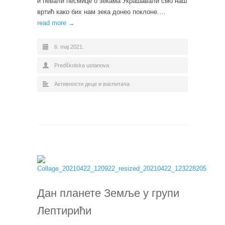
и певали песмице о зекама Украшавали смо наш
вртић како бих нам зека донео поклоне.…
read more →
6. maj 2021.
Predškolska ustanova
Активности деце и васпитача
Дан планете Земље у групи
Лептирићи