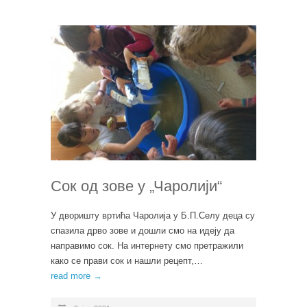
Сок од зове у „Чаролији“
У дворишту вртића Чаролија у Б.П.Селу деца су
спазила дрво зове и дошли смо на идеју да
направимо сок. На интернету смо претражили
како се прави сок и нашли рецепт,…
read more →