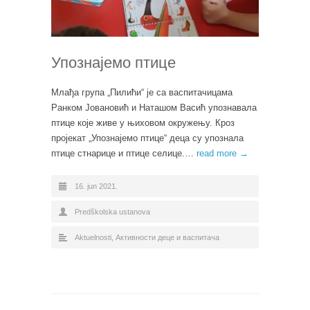
Упознајемо птице
Млађа група „Пилићи“ је са васпитачицама
Ранком Јовановић и Наташом Васић упознавала
птице које живе у њиховом окружењу. Кроз
пројекат „Упознајемо птице“ деца су упознала
птице стнарице и птице селице.…
read more →
16. jun 2021.
Predškolska ustanova
Aktuelnosti
,
Активности деце и васпитача