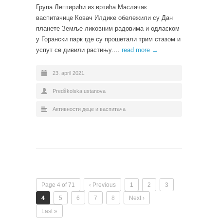
Група Лептирићи из вртића Маслачак
васпитачице Ковач Илдике обележили су Дан
планете Земље ликовним радовима и одласком
у Горански парк где су прошетали трим стазом и
успут се дивили растињу.…
read more →
23. april 2021.
Predškolska ustanova
Активности деце и васпитача
Page 4 of 71
‹ Previous
1
2
3
4
5
6
7
8
Next ›
Last »