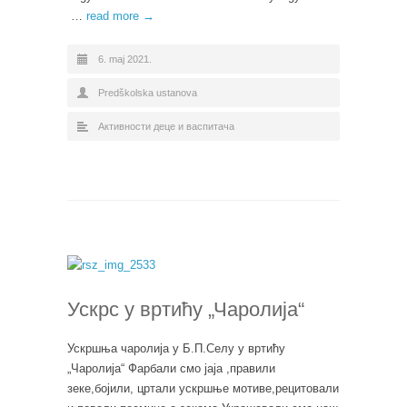
…
read more →
6. maj 2021.
Predškolska ustanova
Активности деце и васпитача
Ускрс у вртићу „Чаролија“
Ускршња чаролија у Б.П.Селу у вртићу
„Чаролија“ Фарбали смо јаја ,правили
зеке,бојили, цртали ускршње мотиве,рецитовали