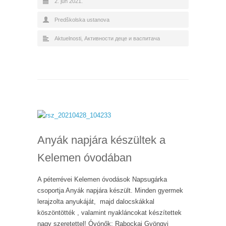
2. jun 2021.
Predškolska ustanova
Aktuelnosti
,
Активности деце и васпитача
Anyák napjára készültek a
Kelemen óvodában
A péterrévei Kelemen óvodások Napsugárka
csoportja Anyák napjára készült. Minden gyermek
lerajzolta anyukáját, majd dalocskákkal
köszöntötték , valamint nyakláncokat készítettek
nagy szeretettel! Óvónők: Rabockai Gyöngyi